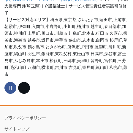
支援専門員(埼玉県) | 介護福祉士 | サービス管理責任者実践研修修
了
【サービス対応エリア】埼玉県,東京都,さいたま市,蓮田市,上尾市,
朝霞市,伊奈町,入間市,小鹿野町,小川町,桶川市,越生町,春日部市,加
須市,神川町,上里町,川口市,川越市,川島町,北本市,行田市,久喜市,熊
谷市,鴻巣市,越谷市,坂戸市,幸手市,狭山市,志木市,白岡市,杉戸町,草
加市,秩父市,鶴ヶ島市,ときがわ町,所沢市,戸田市,長瀞町,滑川町,新
座市,鳩山町,羽生市,飯能市,東秩父村,東松山市,日高市,深谷市,富士
見市,ふじみ野市,本庄市,松伏町,三郷市,美里町,皆野町,宮代町,三芳
町,毛呂山町,八潮市,横瀬町,吉川市,吉見町,寄居町,嵐山町,和光市,蕨
市
プライバシーポリシー
サイトマップ