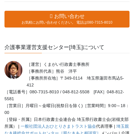
お問い合わせ
お気軽にお問い合わせください。 電話は080-7315-8010
介護事業運営支援センター[埼玉]について
［運営］くまがい行政書士事務所
［事務所代表］熊谷 洋平
［事務所所在地］〒349-0114 埼玉県蓮田市馬込5-
412
［電話番号］080-7315-8010 / 048-812-5508 [FAX］048-812-
5581
［営業日］月曜日～金曜日(祝祭日を除く)［営業時間］9:00～18：
00
［登録・所属］日本行政書士会連合会 埼玉県行政書士会(岩槻支部
所属） |
一般社団法人おひとりさまトラスト協会
代表理事 |
埼玉親
なき後総合サポートセンター［親なきあと相談室］
メンバー | 介護